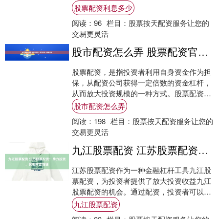
率。 * **高杠杆放大收益：**配资可提供
股票配资利息多少
高....
阅读：
96
栏目：
股票按天配资服务让您的
交易更灵活
股市配资怎么弄 股票配资官：助力投资，稳健增值
股票配资，是指投资者利用自身资金作为担
保，从配资公司获得一定倍数的资金杠杆，
从而放大投资规模的一种方式。股票配资官
作为专业的配资平台，为投资者提供安全、
股市配资怎么弄
便捷的配....
阅读：
198
栏目：
股票按天配资服务让您的
交易更灵活
九江股票配资 江苏股票配资：助力投资，实现财富增值
江苏股票配资作为一种金融杠杆工具九江股
票配资，为投资者提供了放大投资收益九江
股票配资的机会。通过配资，投资者可以以
较少的自有资金撬动更大的资金量，从而提
九江股票配资
高投资回....