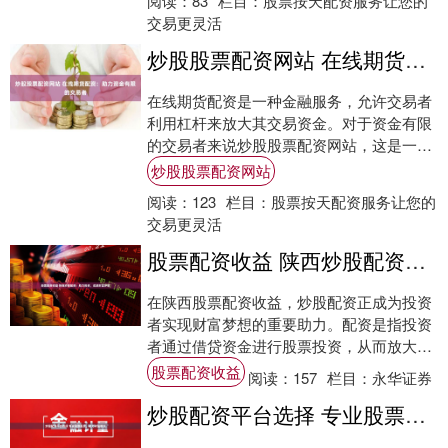
阅读：
83
栏目：
股票按天配资服务让您的
交易更灵活
炒股股票配资网站 在线期货配资：助力资金有限的交易者
在线期货配资是一种金融服务，允许交易者
利用杠杆来放大其交易资金。对于资金有限
的交易者来说炒股股票配资网站，这是一种
有价值的工具，因为它可以让他们获得更大
炒股股票配资网站
的市场敞....
阅读：
123
栏目：
股票按天配资服务让您的
交易更灵活
股票配资收益 陕西炒股配资：助力投资，成就财富梦想
在陕西股票配资收益，炒股配资正成为投资
者实现财富梦想的重要助力。配资是指投资
者通过借贷资金进行股票投资，从而放大投
资收益。 * 放大收益：配资可以放大投资者
股票配资收益
阅读：
157
栏目：
永华证券
的收....
炒股配资平台选择 专业股票配资，助力财富增长