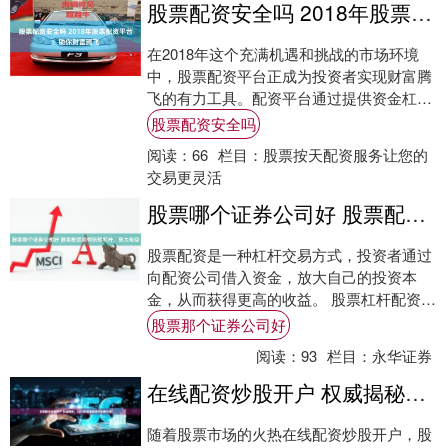
股票配资安全吗 2018年股票配资平台：助你财富腾飞
在2018年这个充满机遇和挑战的市场环境
中，股票配资平台正成为投资者实现财富腾
飞的有力工具。配资平台通过提供资金杠
杆，放大投资者的资金规模股票配资安全
股票配资安全吗
吗，让他们....
阅读：
66
栏目：
股票按天配资服务让您的
交易更灵活
股票哪个证券公司好 股票配资如何玩转杠杆，放大收益
股票配资是一种杠杆交易方式，投资者通过
向配资公司借入资金，放大自己的投资本
金，从而获得更高的收益。 股票杠杆配资平
台是一种提供股票杠杆配资服务的平台。股
股票那个证券公司好
票杠杆配....
阅读：
93
栏目：
永华证券
在线配资炒股开户 权威揭秘：2023年股票配资平台排行榜
随着股票市场的火热在线配资炒股开户，股