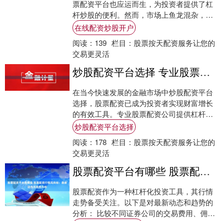
票配资平台也应运而生，为投资者提供了杠
杆炒股的便利。然而，市场上鱼龙混杂，选
择一家安全可靠的配资平台至关重要。 配资
在线配资炒股开户
股票网....
阅读：
139
栏目：
股票按天配资服务让您的
交易更灵活
炒股配资平台选择 专业股票配资，助力财富增长
在当今快速发展的金融市场中炒股配资平台
选择，股票配资已成为投资者实现财富增长
的有效工具。专业股票配资公司提供杠杆资
金，放大投资者的资金规模，从而提升潜在
炒股配资平台选择
收益。 ....
阅读：
178
栏目：
股票按天配资服务让您的
交易更灵活
股票配资平台有哪些 股票配资行情风向标：最新动态与趋势分析
股票配资作为一种杠杆化投资工具，其行情
走势备受关注。以下是对最新动态和趋势的
分析： 比较不同证券公司的交易费用、佣金