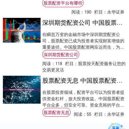
和账户管理费。选择费用较低的公司可以节
股票配资平台有哪些
省您的....
阅读：
190
栏目：
永华证券
深圳期货配资公司 中国股票配资网：助您轻松实现财富增值
在瞬息万变的金融市场中深圳期货配资公
司，股票配资已成为投资者实现财富增值的
重要途径。中国股票配资网应运而生，为投
资者提供专业、便捷的配资服务。 * **放大
深圳期货配资公司
资金....
阅读：
118
栏目：
股票按天配资服务让您的
交易更灵活
股票配资无息 中国股票配资平台：安全可靠，资金充裕
在股票投资领域，配资平台可以为投资者提
供资金杠杆，放大投资收益。中国股票配资
平台众多，但安全可靠、资金充裕的平台尤
为重要。 * **放大资金规模：**通过杠杆
股票配资无息
阅读：
55
栏目：
永华证券
资....