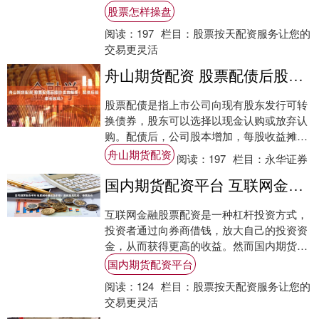
票怎样操盘，了解股票配资的知识至关重
股票怎样操盘
要。 * ....
阅读：
197
栏目：
股票按天配资服务让您的
交易更灵活
舟山期货配资 股票配债后股价走势解析：配债后股票会跌吗？
股票配债是指上市公司向现有股东发行可转
换债券，股东可以选择以现金认购或放弃认
购。配债后，公司股本增加，每股收益摊
薄，理论上会对股价产生负面影响。 通过中
舟山期货配资
阅读：
197
栏目：
永华证券
国期货配....
国内期货配资平台 互联网金融股票配资：高收益高风险，谨慎投资
互联网金融股票配资是一种杠杆投资方式，
投资者通过向券商借钱，放大自己的投资资
金，从而获得更高的收益。然而国内期货配
资平台，配资也伴随着更高的风险。 股票配
国内期货配资平台
资交易....
阅读：
124
栏目：
股票按天配资服务让您的
交易更灵活