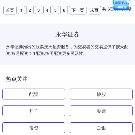
共
6
页
53
条记录
首页
1
2
3
4
5
6
下一页
末页
永华证券
永华证券推出的股票按天配资服务，为交易者的交易提供了按天配
资,按月配资,t+1配资,按周配资更多灵活性。
热点关注
配资
炒股
开户
股票
投资
白银