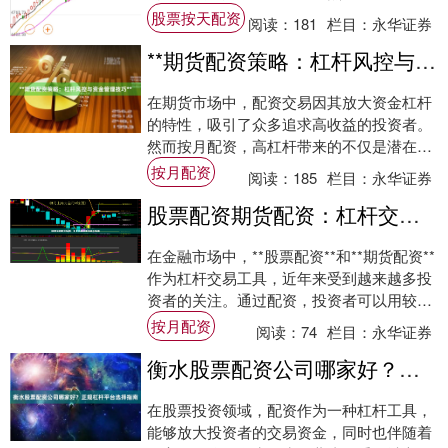
鱼龙混杂，如何在合规框架下安全操作，成
股票按天配资
阅读：
181
栏目：
永华证券
为每位投....
**期货配资策略：杠杆风控与资金管理技巧**
在期货市场中，配资交易因其放大资金杠杆
的特性，吸引了众多追求高收益的投资者。
然而按月配资，高杠杆带来的不仅是潜在的
高回报，更伴随着巨大的风险。如何在利用
按月配资
阅读：
185
栏目：
永华证券
配资放大....
股票配资期货配资：杠杆交易策略与风控指南
在金融市场中，**股票配资**和**期货配资**
作为杠杆交易工具，近年来受到越来越多投
资者的关注。通过配资，投资者可以用较少
的自有资金撬动更大规模的交易，从而放....
按月配资
阅读：
74
栏目：
永华证券
衡水股票配资公司哪家好？正规杠杆平台选择指南
在股票投资领域，配资作为一种杠杆工具，
能够放大投资者的交易资金，同时也伴随着