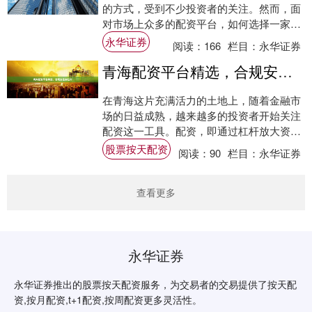
的方式，受到不少投资者的关注。然而，面
对市场上众多的配资平台，如何选择一家安
全、稳定、透明的平台，成为投资者最关心
永华证券
阅读：
166
栏目：
永华证券
的问题。....
青海配资平台精选，合规安全高杠杆
在青海这片充满活力的土地上，随着金融市
场的日益成熟，越来越多的投资者开始关注
配资这一工具。配资，即通过杠杆放大资
金，帮助投资者在股市中抓住更多机会。然
股票按天配资
阅读：
90
栏目：
永华证券
而，面对市....
查看更多
永华证券
永华证券推出的股票按天配资服务，为交易者的交易提供了按天配
资,按月配资,t+1配资,按周配资更多灵活性。