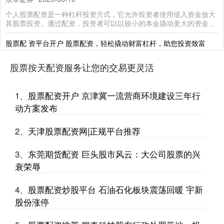
个人股票配资是一种杠杆投资方式，它允许投资者使用借入资金放大
其股票投资。通过配资，投资者可以以较小的本金撬动更大的资金，
股票配 资平台开户 股票配资，轻松撬动财富杠杆，助您投资致富
股票按天配资服务让您的交易更灵活
2025-06-10
股票按天配资服务让您的交易更灵活
股票配资是一种杠杆式投资工具，它允许投资者以较小的自有资金撬
动更大的资金进行股票投资。通过配资，投资者可以放大投资收益，
1、
股票配资开户 京津冀一流营商环境建设三年行
股市配资怎么弄 股票配资官：助力投资，稳健增值
动方案发布
股票按天配资服务让您的交易更灵活
2026-01-09
2、
天津股票配资网|正规平台推荐
股票配资，是指投资者利用自身资金作为担保，从配资公司获得一定
倍数的资金杠杆，从而放大投资规模的一种方式。股票配资官作为专
3、
东莞期货配资 巨头股市风云：大公司股票的兴
2023配资炒股 MSCI新兴市场货币指数创新高 美联储9月降息预期升
衰荣辱
温
股票按天配资服务让您的交易更灵活
4、
股票配资炒股平台 石油石化板块震荡回暖 宇新
2025-06-10
股份涨停
21世纪经济报道记者 陈植 上海报道 股票配资的核心在于资金杠杆，
它允许投资者以较小的自有资金撬动更大的投资额。通过常德