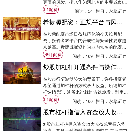
更高的风险。衡水作为河北省的重要城市t+1
配资，其金融市场也在不断发展，各类股票
t 1配资
阅读：
54
栏目：
永华证券
配资....
希捷源配资：正规平台与风控优势解析
在股票配资市场日益规范化的今天按月配
资，投资者对平台的合规性与安全性要求越
来越高。希捷源配资作为业内知名的配资平
台，凭借其正规资质与严格的风控体系，逐
按月配资
阅读：
169
栏目：
永华证券
渐成为众多....
炒股加杠杆开通条件与操作步骤
在股市行情波动较大的背景下，许多投资者
希望通过加杠杆的方式放大收益。所谓加杠
杆t+1配资，通俗来说就是借钱炒股，利用券
商提供的融资融券服务，以自有资金作为保
t 1配资
阅读：
160
栏目：
永华证券
证金....
股市杠杆指借入资金放大收益或亏损，常见于融资融券或配资交易。
# 股市杠杆指借入资金放大收益或亏损永华
证券，常见于融资融券或配资交易 在股票市