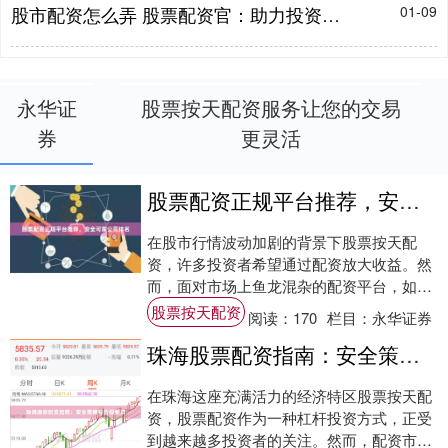
股市配资怎么弄 股票配资官：助力投资，稳健增值
01-09
永华证
股票按天配资服务让您的交易
券
更灵活
股票配资正规平台推荐，安全可靠公司排名
在股市行情波动加剧的背景下股票按天配
资，许多投资者希望通过配资放大收益。然
而，面对市场上鱼龙混杂的配资平台，如何
选择一家**正规、安全、可靠**的公司成为
股票按天配资
阅读：
170
栏目：
永华证券
关键。....
珠海股票配资指南：安全策略与合规要点
在珠海这座充满活力的经济特区股票按天配
资，股票配资作为一种杠杆投资方式，正受
到越来越多投资者的关注。然而，配资市场