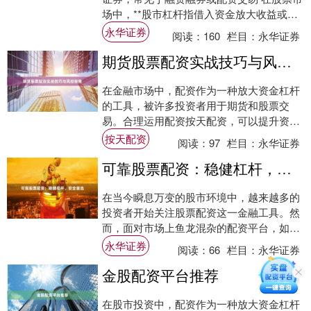
场中，**股市杠杆指借入资金放大收益或亏
损永华证券，常见于融资融券或配资交易
永华证券
阅读：
160
栏目：
永华证券
**....
期货股票配资实战技巧与风控指南
在金融市场中，配资作为一种放大资金杠杆
的工具，被许多投资者用于期货和股票交
易。合理运用配资按天配资，可以提升资金
利用率，但若缺乏风险控制意识，也可能带
按天配资
阅读：
97
栏目：
永华证券
来较大亏损....
可靠股票配资：稳健杠杆，安全首选
在当今瞬息万变的股市环境中，越来越多的
投资者开始关注股票配资这一金融工具。然
而，面对市场上鱼龙混杂的配资平台，如何
选择一家真正可靠的配资机构永华证券，成
永华证券
阅读：
66
栏目：
永华证券
为每一位....
金股配资平台推荐
在股市投资中，配资作为一种放大资金杠杆