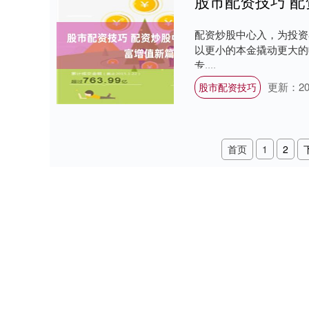
股市配资技巧 
配资炒股中心入，为投资
以更小的本金撬动更大的
专....
更新：202
股市配资技巧
首页
1
2