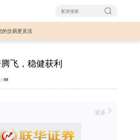
您的交易更灵活
资腾飞，稳健获利
：68
更多