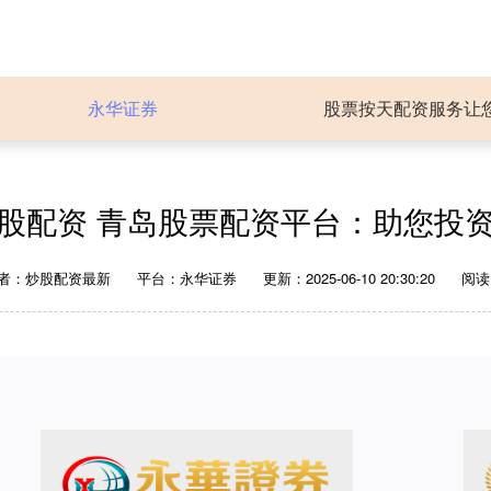
永华证券
股票按天配资服务让
股配资 青岛股票配资平台：助您投
者：炒股配资最新
平台：永华证券
更新：2025-06-10 20:30:20
阅读