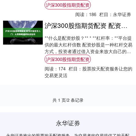
资，交流配资技巧，共同探讨投资策略。 学
沪深300股指期货配资
习股....
阅读：
186
栏目：
永华证券
沪深300股指期货配资 配资炒股新手入门：从零到精通的快速指南
**什么是配资炒股？** * **杠杆率：**平台提
供的最大杠杆倍数 配资炒股是一种杠杆交易
方式，投资者通过借入资金来放大自己的交
易规模。例如，如果投资者有10....
沪深300股指期货配资
阅读：
174
栏目：
股票按天配资服务让您的
交易更灵活
共 1 页/2 条记录
永华证券
永华证券推出的股票按天配资服务，为交易者的交易提供了按天配