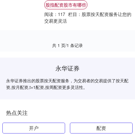
具有以下优势： * **正规资质：**拥有合
股指配资股市有哪些
法....
阅读：
117
栏目：
股票按天配资服务让您的
交易更灵活
共 1 页/1 条记录
永华证券
永华证券推出的股票按天配资服务，为交易者的交易提供了按天配
资,按月配资,t+1配资,按周配资更多灵活性。
热点关注
开户
配资